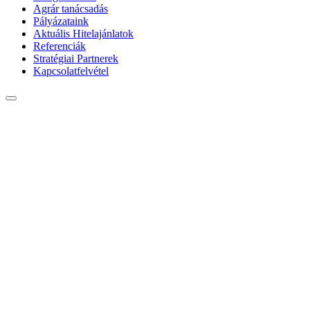
Agrár tanácsadás
Pályázataink
Aktuális Hitelajánlatok
Referenciák
Stratégiai Partnerek
Kapcsolatfelvétel