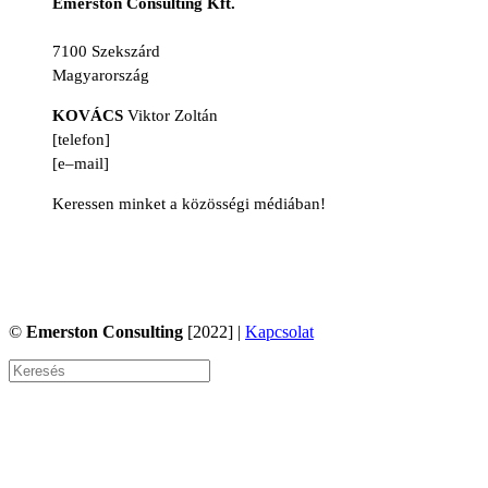
Emerston Consulting Kft.
Tinódi utca 9, 2. emelet
7100 Szekszárd
Magyarország
KOVÁCS
Viktor Zoltán
[telefon]
+36 30 570 3772
[e–mail]
viktor.kovacs@emerston.hu
Keressen minket a közösségi médiában!
facebook
|
likedin
©
Emerston Consulting
[2022] |
Kapcsolat