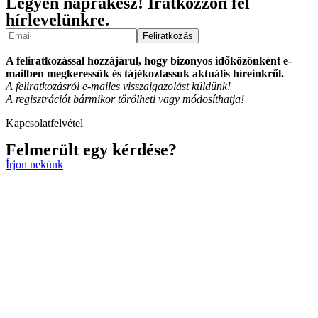
Legyen naprakész! Íratkozzon fel
hírlevelünkre.
A feliratkozással hozzájárul, hogy bizonyos időközönként e-
mailben megkeressük és tájékoztassuk aktuális híreinkről.
A feliratkozásról e-mailes visszaigazolást küldünk!
A regisztrációt bármikor törölheti vagy módosíthatja!
Kapcsolatfelvétel
Felmerült egy kérdése?
Írjon nekünk