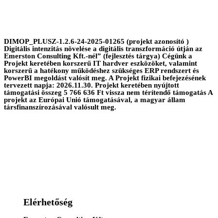
DIMOP_PLUSZ-1.2.6-24-2025-01265 (projekt azonosító )
Digitális intenzitás növelése a digitális transzformáció útján az
Emerston Consulting Kft.-nél” (fejlesztés tárgya) Cégünk a
Projekt keretében korszerű IT hardver eszközöket, valamint
korszerű a hatékony működéshez szükséges ERP rendszert és
PowerBI megoldást valósít meg. A Projekt fizikai befejezésének
tervezett napja: 2026.11.30. Projekt keretében nyújtott
támogatási összeg 5 766 636 Ft vissza nem térítendő támogatás A
projekt az Európai Unió támogatásával, a magyar állam
társfinanszírozásával valósult meg.
Elérhetőség