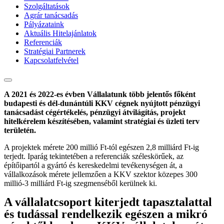
Szolgáltatások
Agrár tanácsadás
Pályázataink
Aktuális Hitelajánlatok
Referenciák
Stratégiai Partnerek
Kapcsolatfelvétel
A 2021 és 2022-es évben Vállalatunk több jelentős főként
budapesti és dél-dunántúli KKV cégnek nyújtott pénzügyi
tanácsadást cégértékelés, pénzügyi átvilágítás, projekt
hitelkérelem készítésében, valamint stratégiai és üzleti terv
területén.
A projektek mérete 200 millió Ft-tól egészen 2,8 milliárd Ft-ig
terjedt. Iparág tekintetében a referenciák széleskörűek, az
építőipartól a gyártó és kereskedelmi tevékenységen át, a
vállalkozások mérete jellemzően a KKV szektor közepes 300
millió-3 milliárd Ft-ig szegmenséből kerülnek ki.
A vállalatcsoport kiterjedt tapasztalattal
és tudással rendelkezik egészen a mikró