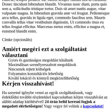
Donec tincidunt bibendum blandit. Vivamus nunc diam, porta quis
sem a, sollicitudin tristique tortor. Duis sit amet mattis augue, vitae
vulputate magna. In bibendum gravida ante vel feugiat. Pellentesque
arcu tellus, gravida in ligula eget, commodo faucibus sem. Mauris
convallis tellus vitae vestibulum dignissim. Ut commodo risus eu
tellus feugiat efficitur. Maecenas metus enim, efficitur a magna et,
euismod blandit enim.
Címke (opcionális)
Amiért megéri ezt a szolgáltatást
választani
Gyors és gazdaságos megoldást kínálunk
Maximálisan személyreszabott megoldások
Nincsenek rejtett költségek
Folyamatos konzultációs lehetőség
Kiváló lokáció és könnyű megközelíthetőség
Kérjen visszahívást!
Ha szeretné igénybe venni az egyik szolgáltatásunk, vagy
érdeklődni további részletekkel kapcsolatban kérjen visszahívást az
alábbi adatlap kitöltésével!
24 órán belül keresni fogjuk a
megadott elérhetőségen!
Vagy vegye fel velünk a
kapcsolatot!