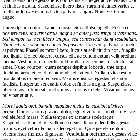
Mauris euismod egestas felis non facilisis. Integer ac venenatis dolor,
et finibus magna. Suspendisse libero risus, rutrum sit amet varius a,
mollis in felis. Vivamus luctus pulvinar augue. Nunc vel tortor
augue.
Lorem ipsum dolor sit amet, consectetur adipiscing elit. Fusce et
posuere felis.
Mauris varius magna sit amet justo fringilla venenatis.
Sed tempor risus eu libero tempus, sed consectetur diam vestibulum.
Nam vel ante vitae orci convallis posuere.
Praesent pulvinar at metus
at pulvinar. Phasellus tortor libero, luctus at sollicitudin non, fringilla
nec ligula. Donec placerat cursus elit, ac condimentum velit pretium
lacinia. Vestibulum imperdiet nibh nulla, nec tempus felis luctus sit
amet. Nunc volutpat, quam semper dapibus lobortis, ante turpis
tincidunt arcu, et condimentum nisi elit at erat. Nullam vitae est in
nisi dapibus ornare id eu sem. Mauris euismod egestas felis non
facilisis. Integer ac venenatis dolor, et finibus magna. Suspendisse
libero risus, rutrum sit amet varius a, mollis in felis. Vivamus luctus
pulvinar augue.
Morbi ligula orci, blandit vulputate metus id, suscipit ultricies
neque.
Donec iaculis gravida dolor, eget viverra nisl mattis a. Fusce
vel eleifend massa. Nulla tempus ex at mattis scelerisque.
Suspendisse bibendum, velit nec cursus aliquam, leo felis egestas
mauris, eget vehicula mauris leo eget dui. Quisque elementum
viverra risus rhoncus dignissim. Vestibulum orci metus, egestas vitae
enim ac, tempor posuere mi. Morbi semper rutrum nisl id euismod.